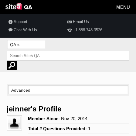
MENU
Support
Email Us
Chat With Us
+1-888-748-3526
jeinner's Profile
Member Since:
Nov 20, 2014
Total # Questions Provided:
1